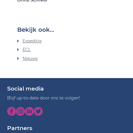
Onno Schreur
Bekijk ook...
Expeditie
ECL
Nieuws
Social media
Blijf up-to-date door ons te volgen!
Partners